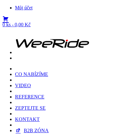
Můj účet
0 ks -
0,00
Kč
CO NABÍZÍME
VIDEO
REFERENCE
ZEPTEJTE SE
KONTAKT
B2B ZÓNA