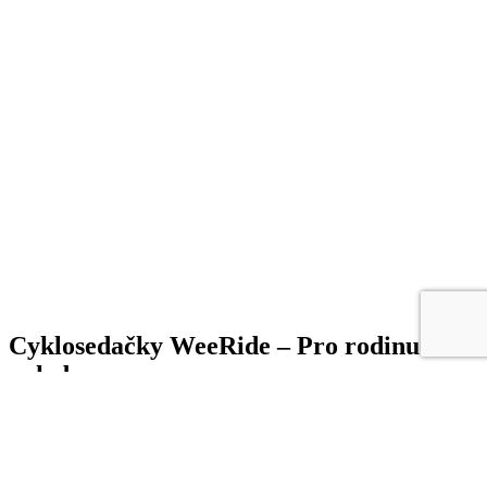
Cyklosedačky WeeRide – Pro rodinu v
pohybu
Napsal
Michal Makovec,
26. května 2016