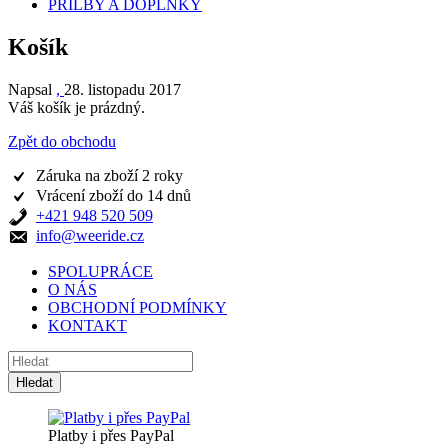
PŘILBY A DOPLŇKY
Košík
Napsal
,
28. listopadu 2017
Váš košík je prázdný.
Zpět do obchodu
Záruka na zboží 2 roky
Vrácení zboží do 14 dnů
+421 948 520 509
info@weeride.cz
SPOLUPRÁCE
O NÁS
OBCHODNÍ PODMÍNKY
KONTAKT
Platby i přes PayPal