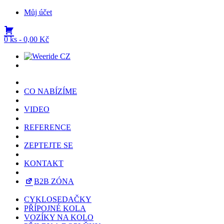
Můj účet
0 ks -
0,00
Kč
CO NABÍZÍME
VIDEO
REFERENCE
ZEPTEJTE SE
KONTAKT
B2B ZÓNA
CYKLOSEDAČKY
PŘÍPOJNÉ KOLA
VOZÍKY NA KOLO