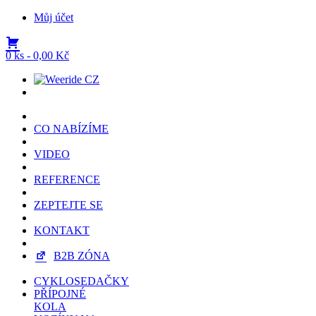
Můj účet
0 ks -
0,00
Kč
CO NABÍZÍME
VIDEO
REFERENCE
ZEPTEJTE SE
KONTAKT
B2B ZÓNA
CYKLOSEDAČKY
PŘÍPOJNÉ
KOLA