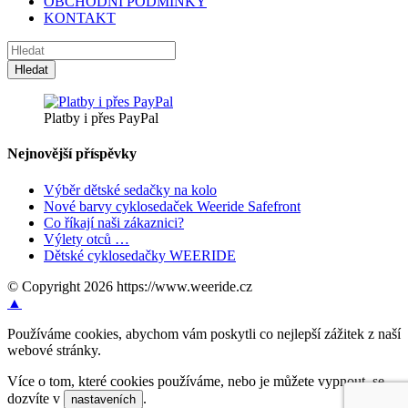
OBCHODNÍ PODMÍNKY
KONTAKT
Platby i přes PayPal
Nejnovější příspěvky
Výběr dětské sedačky na kolo
Nové barvy cyklosedaček Weeride Safefront
Co říkají naši zákaznici?
Výlety otců …
Dětské cyklosedačky WEERIDE
© Copyright 2026 https://www.weeride.cz
▲
Používáme cookies, abychom vám poskytli co nejlepší zážitek z naší
webové stránky.
Více o tom, které cookies používáme, nebo je můžete vypnout, se
dozvíte v
.
nastaveních