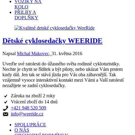
VOZÍKY NA
KOLO
PŘILBY A
DOPLŇKY
Dětské cyklosedačky WEERIDE
Napsal
Michal Makovec,
31. května 2016
Uveďte své ratolesti do úžasného světa rodinné cykloturistiky.
Nechte je chytit se řídítek a být piloty, nebo ukázat Vám prstem
kudy dál. Jen tak se stává jízda pro Vás oba zábavnější. Tak
vzájemně vysoce interaktivní kontakt mezi Vámi a Vaší ratolestí
nezažijete se zadní cyklosedačky.
Záruka na zboží 2 roky
Vrácení zboží do 14 dnů
+421 948 520 509
info@weeride.cz
SPOLUPRÁCE
O NÁS