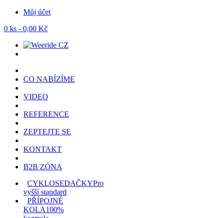
Můj účet
0 ks -
0,00
Kč
CO NABÍZÍME
VIDEO
REFERENCE
ZEPTEJTE SE
KONTAKT
B2B ZÓNA
CYKLOSEDAČKY
Pro
vyšší standard
PŘÍPOJNÉ
KOLA
100%