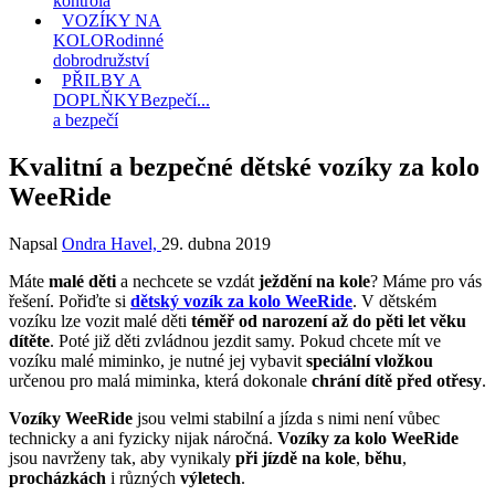
kontrola
VOZÍKY NA
KOLO
Rodinné
dobrodružství
PŘILBY A
DOPLŇKY
Bezpečí...
a bezpečí
Kvalitní a bezpečné dětské vozíky za kolo
WeeRide
Napsal
Ondra Havel,
29. dubna 2019
Máte
malé děti
a nechcete se vzdát
ježdění na kole
? Máme pro vás
řešení. Pořiďte si
dětský vozík za kolo WeeRide
. V dětském
vozíku lze vozit malé děti
téměř od narození až do pěti let věku
dítěte
. Poté již děti zvládnou jezdit samy. Pokud chcete mít ve
vozíku malé miminko, je nutné jej vybavit
speciální vložkou
určenou pro malá miminka, která dokonale
chrání dítě před otřesy
.
Vozíky WeeRide
jsou velmi stabilní a jízda s nimi není vůbec
technicky a ani fyzicky nijak náročná.
Vozíky za kolo WeeRide
jsou navrženy tak, aby vynikaly
při jízdě na kole
,
běhu
,
procházkách
i různých
výletech
.